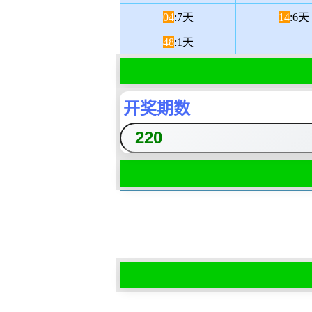
04
:7天
14
:6天
48
:1天
开奖期数