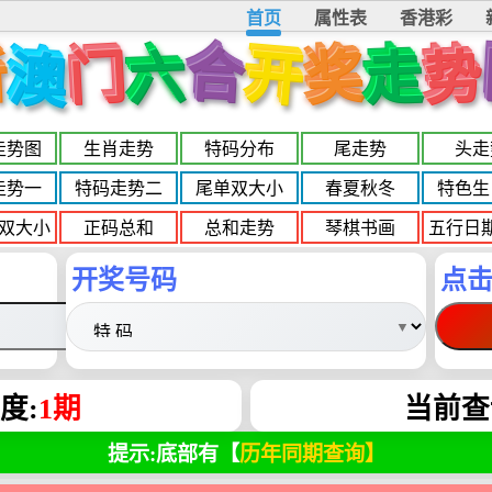
首页
属性表
香港彩
合
开
新
门
奖
势
六
走
澳
走势图
生肖走势
特码分布
尾走势
头走
走势一
特码走势二
尾单双大小
春夏秋冬
特色生
双大小
正码总和
总和走势
琴棋书画
五行日
开奖号码
点
度:
1期
当前查
提示:底部有【
历年同期查询】