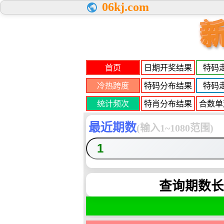
06kj.com
首页
日期开奖结果
特码
冷热跨度
特码分布结果
特码
统计频次
特肖分布结果
合数单
最近期数
(输入1~1080范围)
查询期数长