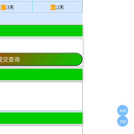
17
:3天
43
:2天
刷新
顶部