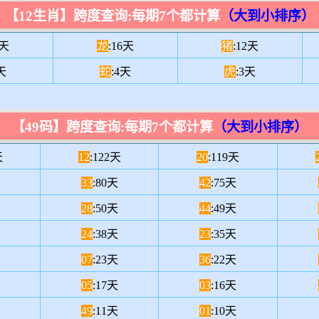
【12生肖】跨度查询:每期7个都计算
（大到小排序）
8天
龙
:16天
猪
:12天
天
蛇
:4天
虎
:3天
【49码】跨度查询:每期7个都计算
（大到小排序）
天
12
:122天
20
:119天
33
:80天
42
:75天
28
:50天
44
:49天
24
:38天
23
:35天
07
:23天
36
:22天
05
:17天
03
:16天
49
:11天
01
:10天