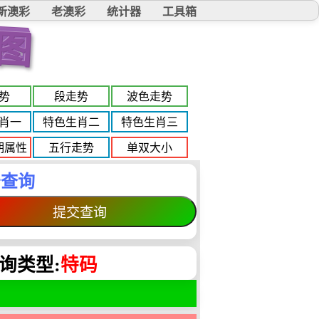
新澳彩
老澳彩
统计器
工具箱
图
势
段走势
波色走势
肖一
特色生肖二
特色生肖三
期属性
五行走势
单双大小
击查询
询类型:
特码