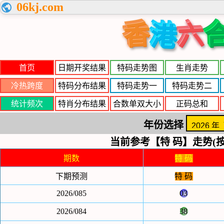
06kj.com
香
六
港
首页
日期开奖结果
特码走势图
生肖走势
冷热跨度
特码分布结果
特码走势一
特码走势二
统计频次
特肖分布结果
合数单双大小
正码总和
年份选择
当前参考【特 码】走势(按
期数
特 码
下期预测
特 码
2026/085
03
2026/084
38