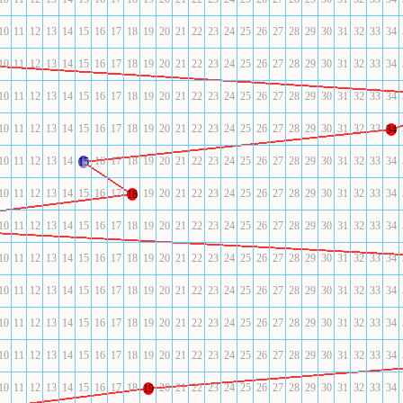
10
11
12
13
14
15
16
17
18
19
20
21
22
23
24
25
26
27
28
29
30
31
32
33
34
10
11
12
13
14
15
16
17
18
19
20
21
22
23
24
25
26
27
28
29
30
31
32
33
34
10
11
12
13
14
15
16
17
18
19
20
21
22
23
24
25
26
27
28
29
30
31
32
33
34
10
11
12
13
14
15
16
17
18
19
20
21
22
23
24
25
26
27
28
29
30
31
32
33
34
10
11
12
13
14
16
17
18
19
20
21
22
23
24
25
26
27
28
29
30
31
32
33
34
15
10
11
12
13
14
15
16
17
19
20
21
22
23
24
25
26
27
28
29
30
31
32
33
34
18
10
11
12
13
14
15
16
17
18
19
20
21
22
23
24
25
26
27
28
29
30
31
32
33
34
10
11
12
13
14
15
16
17
18
19
20
21
22
23
24
25
26
27
28
29
30
31
32
33
34
10
11
12
13
14
15
16
17
18
19
20
21
22
23
24
25
26
27
28
29
30
31
32
33
34
10
11
12
13
14
15
16
17
18
19
20
21
22
23
24
25
26
27
28
29
30
31
32
33
34
10
11
12
13
14
15
16
17
18
19
20
21
22
23
24
25
26
27
28
29
30
31
32
33
34
10
11
12
13
14
15
16
17
18
20
21
22
23
24
25
26
27
28
29
30
31
32
33
34
19