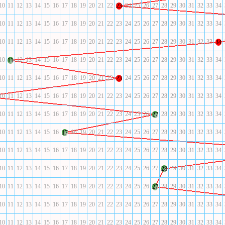
10
11
12
13
14
15
16
17
18
19
20
21
22
24
25
26
27
28
29
30
31
32
33
34
23
10
11
12
13
14
15
16
17
18
19
20
21
22
23
24
25
26
27
28
29
30
31
32
33
34
10
11
12
13
14
15
16
17
18
19
20
21
22
23
24
25
26
27
28
29
30
31
32
33
34
10
12
13
14
15
16
17
18
19
20
21
22
23
24
25
26
27
28
29
30
31
32
33
34
11
10
11
12
13
14
15
16
17
18
19
20
21
22
24
25
26
27
28
29
30
31
32
33
34
23
10
11
12
13
14
15
16
17
18
19
20
21
22
23
24
25
26
27
28
29
30
31
32
33
34
10
11
12
13
14
15
16
17
18
19
20
21
22
23
24
25
26
28
29
30
31
32
33
34
27
10
11
12
13
14
15
16
18
19
20
21
22
23
24
25
26
27
28
29
30
31
32
33
34
17
10
11
12
13
14
15
16
17
18
19
20
21
22
23
24
25
26
27
28
29
30
31
32
33
34
10
11
12
13
14
15
16
17
18
19
20
21
22
23
24
25
26
27
29
30
31
32
33
34
28
10
11
12
13
14
15
16
17
18
19
20
21
22
23
24
25
26
28
29
30
31
32
33
34
27
10
11
12
13
14
15
16
17
18
19
20
21
22
23
24
25
26
27
28
29
30
31
32
33
34
10
11
12
13
14
15
16
17
18
19
20
21
22
23
24
25
26
27
28
29
30
31
32
33
34