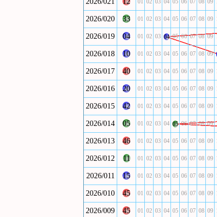
2026/021
12
01
02
03
04
05
06
07
08
09
2026/020
33
01
02
03
04
05
06
07
08
09
2026/019
04
01
02
03
05
06
07
08
09
04
2026/018
10
01
02
03
04
05
06
07
08
09
2026/017
40
01
02
03
04
05
06
07
08
09
2026/016
20
01
02
03
04
05
06
07
08
09
2026/015
42
01
02
03
04
05
06
07
08
09
2026/014
05
01
02
03
04
06
07
08
09
05
2026/013
46
01
02
03
04
05
06
07
08
09
2026/012
11
01
02
03
04
05
06
07
08
09
2026/011
15
01
02
03
04
05
06
07
08
09
2026/010
45
01
02
03
04
05
06
07
08
09
2026/009
45
01
02
03
04
05
06
07
08
09