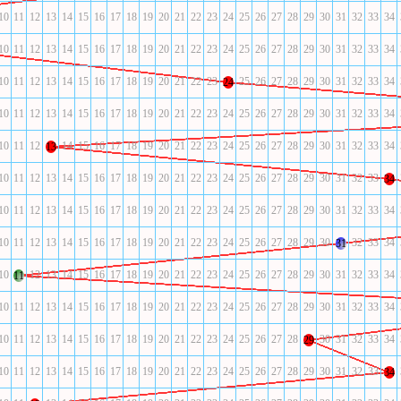
10
11
12
13
14
15
16
17
18
19
20
21
22
23
24
25
26
27
28
29
30
31
32
33
34
10
11
12
13
14
15
16
17
18
19
20
21
22
23
24
25
26
27
28
29
30
31
32
33
34
10
11
12
13
14
15
16
17
18
19
20
21
22
23
25
26
27
28
29
30
31
32
33
34
24
10
11
12
13
14
15
16
17
18
19
20
21
22
23
24
25
26
27
28
29
30
31
32
33
34
10
11
12
14
15
16
17
18
19
20
21
22
23
24
25
26
27
28
29
30
31
32
33
34
13
10
11
12
13
14
15
16
17
18
19
20
21
22
23
24
25
26
27
28
29
30
31
32
33
34
10
11
12
13
14
15
16
17
18
19
20
21
22
23
24
25
26
27
28
29
30
31
32
33
34
10
11
12
13
14
15
16
17
18
19
20
21
22
23
24
25
26
27
28
29
30
32
33
34
31
10
12
13
14
15
16
17
18
19
20
21
22
23
24
25
26
27
28
29
30
31
32
33
34
11
10
11
12
13
14
15
16
17
18
19
20
21
22
23
24
25
26
27
28
29
30
31
32
33
34
10
11
12
13
14
15
16
17
18
19
20
21
22
23
24
25
26
27
28
30
31
32
33
34
29
10
11
12
13
14
15
16
17
18
19
20
21
22
23
24
25
26
27
28
29
30
31
32
33
34