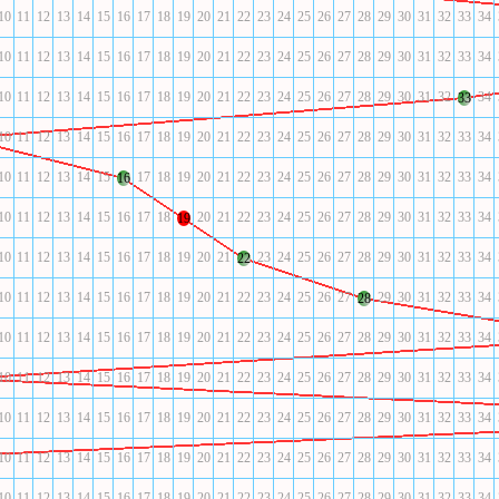
10
11
12
13
14
15
16
17
18
19
20
21
22
23
24
25
26
27
28
29
30
31
32
33
34
10
11
12
13
14
15
16
17
18
19
20
21
22
23
24
25
26
27
28
29
30
31
32
33
34
10
11
12
13
14
15
16
17
18
19
20
21
22
23
24
25
26
27
28
29
30
31
32
34
33
10
11
12
13
14
15
16
17
18
19
20
21
22
23
24
25
26
27
28
29
30
31
32
33
34
10
11
12
13
14
15
17
18
19
20
21
22
23
24
25
26
27
28
29
30
31
32
33
34
16
10
11
12
13
14
15
16
17
18
20
21
22
23
24
25
26
27
28
29
30
31
32
33
34
19
10
11
12
13
14
15
16
17
18
19
20
21
23
24
25
26
27
28
29
30
31
32
33
34
22
10
11
12
13
14
15
16
17
18
19
20
21
22
23
24
25
26
27
29
30
31
32
33
34
28
10
11
12
13
14
15
16
17
18
19
20
21
22
23
24
25
26
27
28
29
30
31
32
33
34
10
11
12
13
14
15
16
17
18
19
20
21
22
23
24
25
26
27
28
29
30
31
32
33
34
10
11
12
13
14
15
16
17
18
19
20
21
22
23
24
25
26
27
28
29
30
31
32
33
34
10
11
12
13
14
15
16
17
18
19
20
21
22
23
24
25
26
27
28
29
30
31
32
33
34
10
11
12
13
14
15
16
17
18
19
20
21
22
23
24
25
26
27
28
29
30
31
32
33
34