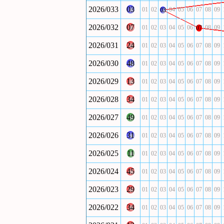
2026/033
03
01
02
04
05
06
07
08
09
03
2026/032
07
01
02
03
04
05
06
08
09
07
2026/031
24
01
02
03
04
05
06
07
08
09
2026/030
48
01
02
03
04
05
06
07
08
09
2026/029
13
01
02
03
04
05
06
07
08
09
2026/028
34
01
02
03
04
05
06
07
08
09
2026/027
49
01
02
03
04
05
06
07
08
09
2026/026
31
01
02
03
04
05
06
07
08
09
2026/025
11
01
02
03
04
05
06
07
08
09
2026/024
45
01
02
03
04
05
06
07
08
09
2026/023
29
01
02
03
04
05
06
07
08
09
2026/022
34
01
02
03
04
05
06
07
08
09