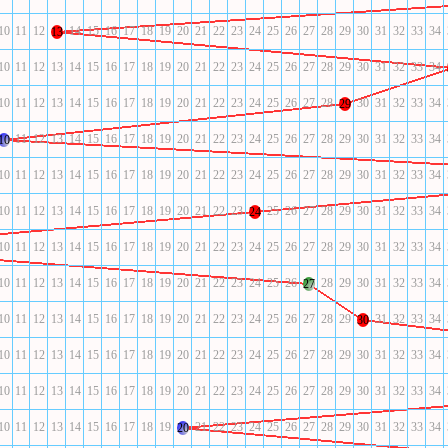
10
11
12
14
15
16
17
18
19
20
21
22
23
24
25
26
27
28
29
30
31
32
33
34
13
10
11
12
13
14
15
16
17
18
19
20
21
22
23
24
25
26
27
28
29
30
31
32
33
34
10
11
12
13
14
15
16
17
18
19
20
21
22
23
24
25
26
27
28
30
31
32
33
34
29
11
12
13
14
15
16
17
18
19
20
21
22
23
24
25
26
27
28
29
30
31
32
33
34
10
10
11
12
13
14
15
16
17
18
19
20
21
22
23
24
25
26
27
28
29
30
31
32
33
34
10
11
12
13
14
15
16
17
18
19
20
21
22
23
25
26
27
28
29
30
31
32
33
34
24
10
11
12
13
14
15
16
17
18
19
20
21
22
23
24
25
26
27
28
29
30
31
32
33
34
10
11
12
13
14
15
16
17
18
19
20
21
22
23
24
25
26
28
29
30
31
32
33
34
27
10
11
12
13
14
15
16
17
18
19
20
21
22
23
24
25
26
27
28
29
31
32
33
34
30
10
11
12
13
14
15
16
17
18
19
20
21
22
23
24
25
26
27
28
29
30
31
32
33
34
10
11
12
13
14
15
16
17
18
19
20
21
22
23
24
25
26
27
28
29
30
31
32
33
34
10
11
12
13
14
15
16
17
18
19
21
22
23
24
25
26
27
28
29
30
31
32
33
34
20