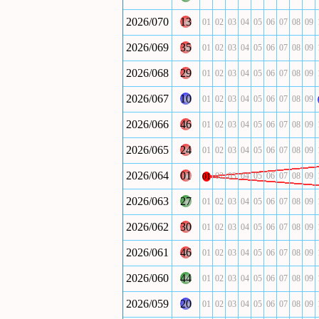
2026/070
13
01
02
03
04
05
06
07
08
09
2026/069
35
01
02
03
04
05
06
07
08
09
2026/068
29
01
02
03
04
05
06
07
08
09
2026/067
10
01
02
03
04
05
06
07
08
09
2026/066
46
01
02
03
04
05
06
07
08
09
2026/065
24
01
02
03
04
05
06
07
08
09
2026/064
01
02
03
04
05
06
07
08
09
01
2026/063
27
01
02
03
04
05
06
07
08
09
2026/062
30
01
02
03
04
05
06
07
08
09
2026/061
46
01
02
03
04
05
06
07
08
09
2026/060
44
01
02
03
04
05
06
07
08
09
2026/059
20
01
02
03
04
05
06
07
08
09