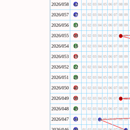
2026/058
42
01
02
03
04
05
06
07
08
09
2026/057
47
01
02
03
04
05
06
07
08
09
2026/056
33
01
02
03
04
05
06
07
08
09
2026/055
08
01
02
03
04
05
06
07
09
08
2026/054
16
01
02
03
04
05
06
07
08
09
2026/053
19
01
02
03
04
05
06
07
08
09
2026/052
22
01
02
03
04
05
06
07
08
09
2026/051
28
01
02
03
04
05
06
07
08
09
2026/050
40
01
02
03
04
05
06
07
08
09
2026/049
08
01
02
03
04
05
06
07
09
08
2026/048
49
01
02
03
04
05
06
07
08
09
2026/047
04
01
02
03
05
06
07
08
09
04
2026/046
09
01
02
03
04
05
06
07
08