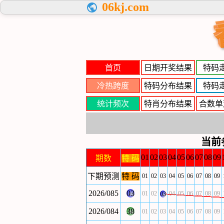
06kj.com
首页
日期开奖结果
特码
冷热跨度
特码分布结果
特码
统计频次
特肖分布结果
合数单
当前
01
02
03
04
05
06
07
08
09
期数
特 码
下期预测
特 码
01
02
03
04
05
06
07
08
09
2026/085
03
01
02
04
05
06
07
08
09
03
2026/084
38
01
02
03
04
05
06
07
08
09