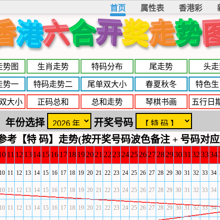
首页
属性表
香港彩
开
奖
香
六
走
合
势
港
走势图
生肖走势
特码分布
尾走势
头走
走势一
特码走势二
尾单双大小
春夏秋冬
特色生
双大小
正码总和
总和走势
琴棋书画
五行日
年份选择
开奖号码
参考【特 码】走势(按开奖号码波色备注 + 号码对应
10
11
12
13
14
15
16
17
18
19
20
21
22
23
24
25
26
27
28
29
30
31
32
33
34
10
11
12
13
14
15
16
17
18
19
20
21
22
23
24
25
26
27
28
29
30
31
32
33
34
10
11
12
13
14
15
16
17
18
19
20
21
22
23
24
25
26
27
28
29
30
31
32
33
34
10
11
12
13
14
15
16
17
18
19
20
21
22
23
24
25
26
27
28
29
30
31
32
33
34