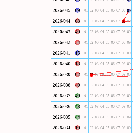
09
2026/045
09
01
02
03
04
05
06
07
08
09
2026/044
08
01
02
03
04
05
06
07
09
08
2026/043
40
01
02
03
04
05
06
07
08
09
2026/042
34
01
02
03
04
05
06
07
08
09
2026/041
15
01
02
03
04
05
06
07
08
09
2026/040
18
01
02
03
04
05
06
07
08
09
2026/039
02
01
03
04
05
06
07
08
09
02
2026/038
40
01
02
03
04
05
06
07
08
09
2026/037
49
01
02
03
04
05
06
07
08
09
2026/036
43
01
02
03
04
05
06
07
08
09
2026/035
44
01
02
03
04
05
06
07
08
09
2026/034
19
01
02
03
04
05
06
07
08
09