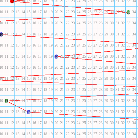
10
11
13
14
15
16
17
18
19
20
21
22
23
24
25
26
27
28
29
30
31
32
33
34
12
10
11
12
13
14
15
16
17
18
19
20
21
22
23
24
25
26
27
28
29
30
31
32
34
33
10
11
12
13
14
15
16
17
18
19
20
21
22
23
24
25
26
27
28
29
30
31
32
33
34
11
12
13
14
15
16
17
18
19
20
21
22
23
24
25
26
27
28
29
30
31
32
33
34
10
10
11
12
13
14
15
16
17
18
19
20
21
22
23
24
25
26
27
28
29
30
31
32
33
34
10
11
12
13
14
15
16
17
18
19
21
22
23
24
25
26
27
28
29
30
31
32
33
34
20
10
11
12
13
14
15
16
17
18
19
20
21
22
23
24
25
26
27
28
29
30
31
32
33
34
10
11
12
13
14
15
16
17
18
19
20
21
22
23
24
25
26
27
28
29
30
31
32
33
34
10
11
12
13
14
15
16
17
18
19
20
21
22
23
24
25
26
27
28
29
30
31
32
33
34
10
12
13
14
15
16
17
18
19
20
21
22
23
24
25
26
27
28
29
30
31
32
33
34
11
10
11
12
13
14
16
17
18
19
20
21
22
23
24
25
26
27
28
29
30
31
32
33
34
15
10
11
12
13
14
15
16
17
18
19
20
21
22
23
24
25
26
27
28
29
30
31
32
33
34
10
11
12
13
14
15
16
17
18
19
20
21
22
23
24
25
26
27
28
29
30
31
32
33
34