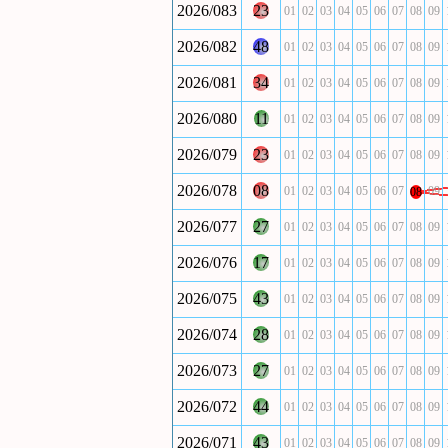
2026/083
23
01
02
03
04
05
06
07
08
09
2026/082
48
01
02
03
04
05
06
07
08
09
2026/081
34
01
02
03
04
05
06
07
08
09
2026/080
11
01
02
03
04
05
06
07
08
09
2026/079
23
01
02
03
04
05
06
07
08
09
2026/078
08
01
02
03
04
05
06
07
09
08
2026/077
27
01
02
03
04
05
06
07
08
09
2026/076
17
01
02
03
04
05
06
07
08
09
2026/075
43
01
02
03
04
05
06
07
08
09
2026/074
28
01
02
03
04
05
06
07
08
09
2026/073
27
01
02
03
04
05
06
07
08
09
2026/072
44
01
02
03
04
05
06
07
08
09
2026/071
43
01
02
03
04
05
06
07
08
09